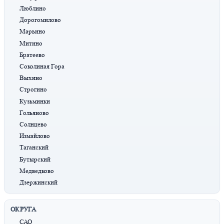
Люблино
Дорогомилово
Марьино
Митино
Братеево
Соколиная Гора
Выхино
Строгино
Кузьминки
Гольяново
Солнцево
Измайлово
Таганский
Бутырский
Медведково
Дзержинский
ОКРУГА
САО