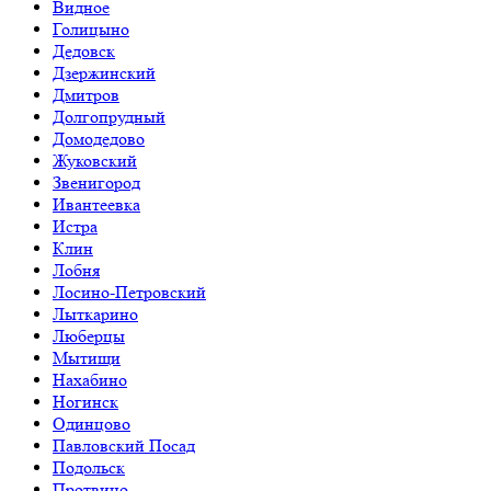
Видное
Голицыно
Дедовск
Дзержинский
Дмитров
Долгопрудный
Домодедово
Жуковский
Звенигород
Ивантеевка
Истра
Клин
Лобня
Лосино-Петровский
Лыткарино
Люберцы
Мытищи
Нахабино
Ногинск
Одинцово
Павловский Посад
Подольск
Протвино