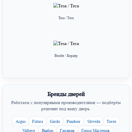
Tesa / Теса
Border / Бордер
Бренды дверей
Работаем с популярными производителями — подберём
решение под вашу дверь.
Argus
Futura
Garda
Pandoor
Shweda
Torex
Valberg
Выбор
Гардиан
Город Мастеров