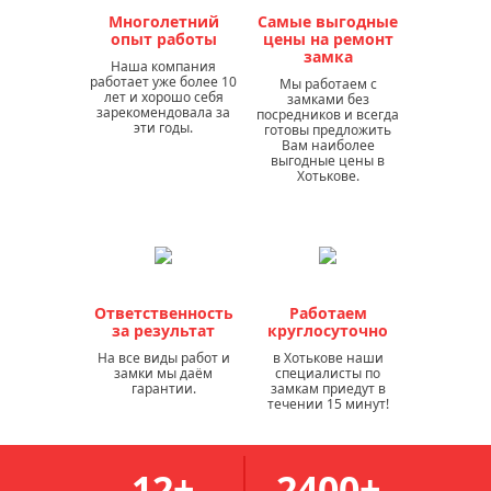
Многолетний
Самые выгодные
опыт работы
цены на ремонт
замка
Наша компания
работает уже более 10
Мы работаем с
лет и хорошо себя
замками без
зарекомендовала за
посредников и всегда
эти годы.
готовы предложить
Вам наиболее
выгодные цены в
Хотькове.
Ответственность
Работаем
за результат
круглосуточно
На все виды работ и
в Хотькове наши
замки мы даём
специалисты по
гарантии.
замкам приедут в
течении 15 минут!
12+
2400+