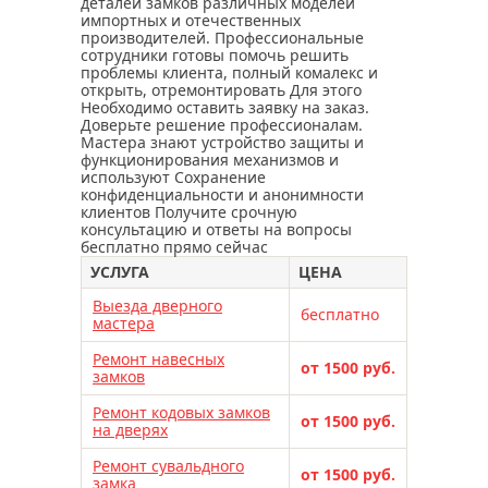
вскрытие и замена замков kale
деталей замков различных моделей
импортных и отечественных
вскрытие и замена замков iseo
производителей. Профессиональные
сотрудники готовы помочь решить
вскрытие и замена замка apecs
проблемы клиента, полный комалекс и
открыть, отремонтировать Для этого
вскрытие и замена замков masterlock
Необходимо оставить заявку на заказ.
вскрытие и замена замков класс
Доверьте решение профессионалам.
Мастера знают устройство защиты и
вскрытие и замена замков сам
функционирования механизмов и
используют Сохранение
монтаж замков – прерогатива
конфиденциальности и анонимности
специалистов
клиентов Получите срочную
консультацию и ответы на вопросы
починить замок может только мастер
бесплатно прямо сейчас
перекодировка замка cisa
УСЛУГА
ЦЕНА
перекодировка замков
Выезда дверного
бесплатно
мастера
габаритные чертежи замков
немного о замках
Ремонт навесных
от 1500 руб.
замков
ремонт ручек входной двери
Ремонт кодовых замков
ремонт входной металлической двери
от 1500 руб.
на дверях
мастер по ремонту входной двери
Ремонт сувальдного
от 1500 руб.
ремонт входных дверей в москве
замка