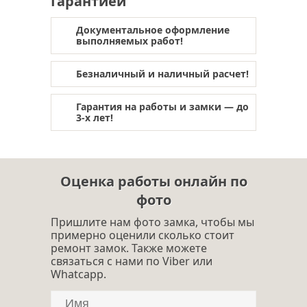
Гарантией
обивка двери в щелково
отделка дверей
обивка дверей
Документальное оформление
выполняемых работ!
тепло- шумоизоляция двери
Безналичный и наличный расчет!
Гарантия на работы и замки — до
3-х лет!
Оценка работы онлайн по
фото
Пришлите нам фото замка, чтобы мы
примерно оценили сколько стоит
ремонт замок. Также можете
связаться с нами по Viber или
Whatcapp.