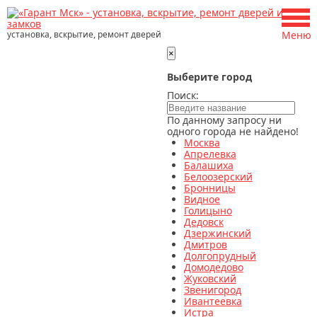
установка, вскрытие, ремонт дверей
Меню
×
Выберите город
Поиск:
По данному запросу ни
одного города не найдено!
Москва
Апрелевка
Балашиха
Белоозерский
Бронницы
Видное
Голицыно
Дедовск
Дзержинский
Дмитров
Долгопрудный
Домодедово
Жуковский
Звенигород
Ивантеевка
Истра