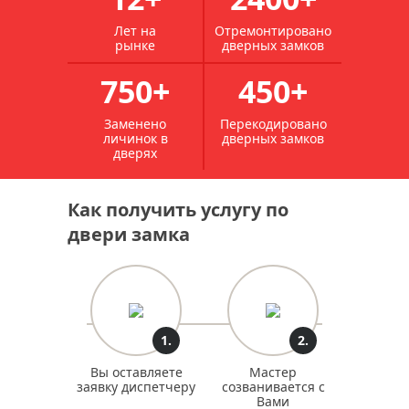
Лет на
Отремонтировано
рынке
дверных замков
750+
450+
Заменено
Перекодировано
личинок в
дверных замков
дверях
Как получить услугу по
двери замка
1.
2.
Вы оставляете
Мастер
заявку диспетчеру
созванивается с
Вами