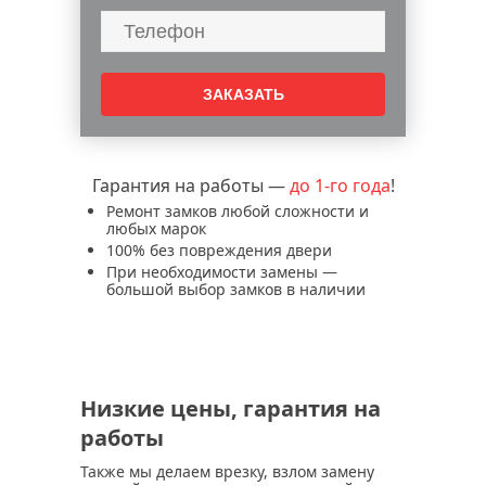
установка дополнительного замка в
дверь
перекодировка замка входной двери
служба аварийного вскрытия замков и
дверей
аварийное вскрытие замков дверей
Гарантия на работы —
врезка замка в металлическую дверь
до 1-го года
!
Ремонт замков любой сложности и
замена ручки дверного замка
любых марок
замена дверных замков
100% без повреждения двери
При необходимости замены —
установка дверных замков
большой выбор замков в наличии
замена входного замка
вскрытие дверных замков
вскрытие и замена замка mottura
вскрытие и замена замков гардиан
Низкие цены, гарантия на
вскрытие и замена замков эльбор
работы
вскрытие и замена замков securemme
Также мы делаем врезку, взлом замену