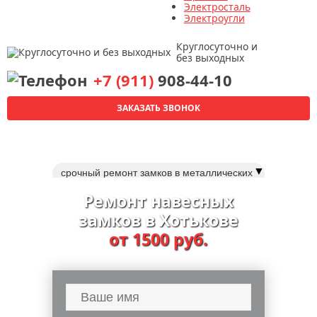
Электросталь
Электроугли
Круглосуточно и
без выходных
+7 (911)
908-44-10
ЗАКАЗАТЬ ЗВОНОК
▼
срочный ремонт замков в металлических
дверях
Ремонт навесных
мастер по ремонту замков дверей
замков в Хотькове
срочный ремонт дверных замков
от 1500 руб.
ремонт и замена замка fuaro (фуаро)
срочная замена замков в металлической
двери
замена личинки замка двери
замена замка в китайской двери