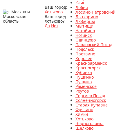
Клин
Ваш город:
Лобня
Хотьково
Лосино-Петровский
Ваш город
Лыткарино
Хотьково?
Люберцы
Да
Нет
Мытищи
Нахабино
Ногинск
Одинцово
Павловский Посад
Подольск
Протвино
Королев
Красноармейск
Красногорск
Кубинка
Пушкино
Пущино
Раменское
Реутов
Сергиев Посад
Солнечногорск
Старая Купавна
Фрязино
Химки
Хотьково
Черноголовка
Щелково